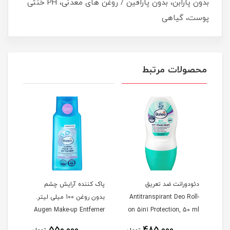
بدون پارابن، بدون پارافین / روغن های معدنی، PH خنثی
پوست، گیاهی
محصولات مرتبط
دئودورانت ضد تعریق
پاک کننده آرایش چشم
اسپر
Antitranspirant Deo Roll-
بدون روغن 100 میلی لیتر.
De
on 5in1 Protection, 50 ml
Augen Make-up Entferner
میلی
ölfrei, 100 ml