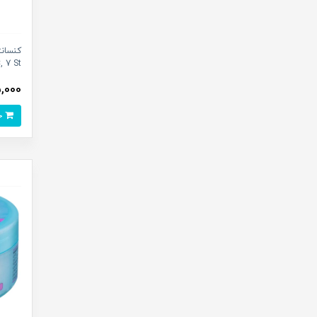
, 7 St
495,000
خرید