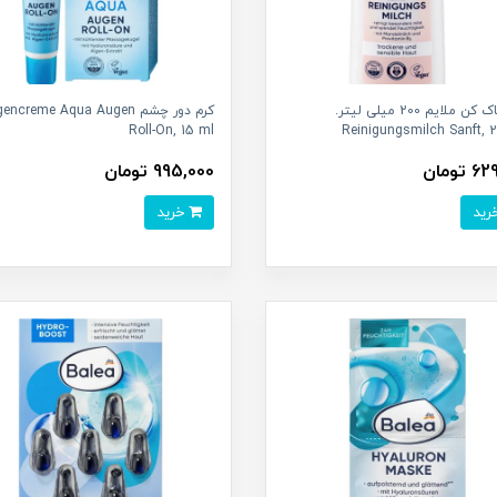
شیر پاک کن ملایم 200 میلی لیتر.
کرم دور چشم ncreme Aqua Augen
Roll-On, 15 ml
Reinigungsmilch Sanft, 
تومان
995,000 تومان
خرید