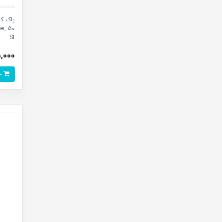
ei, 50
St
495,000
خرید