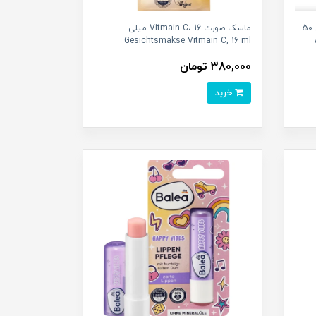
پد پاک کننده آرایش چشم حاوی روغن 50
ماسک صورت Vitmain C، 16 میلی.
Gesichtsmakse Vitmain C, 16 ml
380,000 تومان
خرید