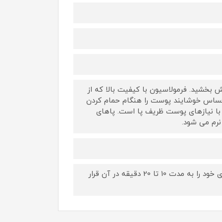
 های ویژه و آرامش بخشید. فرمولاسیون با کیفیت بالا که از
ت، احساس خوشایند پوست را هنگام حمام کردن
با نیازهای پوست ظریف پا است. پاهای
نرم می شود.
مروارید حمام Balea Urea را در ظرفی بریزید و با آب گرم مخلوط کنید. پاهای خود را به مدت 10 تا 20 دقیقه در آن قرار