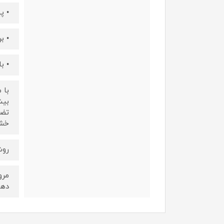
• پ
• ب
• ب
تضم
خشک
روش
دهی