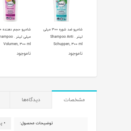
شامپو سر و بدن 4 در 1
شامپو ضد شوره ۳۰۰ میلی
شامپو حجم
برای کودکان،300 میلی
لیتر . Shampoo Anti
میلی لیتر . hampoo
لیتر, Balea Kids 4in1
Schuppen, 300 ml
Volumen, 300 ml
Dusche Happy Vib
ناموجود
ناموجود
550,000
تومان
300
مشخصات
دیدگاه‌ها
• پ
توضیحات محصول: