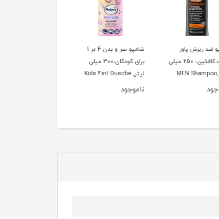
 ضد ریزش پاور
شامپو سر و بدن 4 در 1
افکت کافئین، 250 میلی
برای کودکان،300 میلی
در 1 Surfosaurus، 300
یتر ,MEN Shampoo
لیتر, Kids 4in1 Dusche
میلی لیتر, alea Kinder
usche & Shampoo 2in1
Happy Vibes, 300 ml
Power Effect Co
ود
ناموجود
ناموجود
Surfosaurus, 300 ml
2