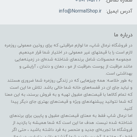
شماره تماس:
09102905226
آدرس ایمیل:
info@NormalShop.ir
درباره ما
در فروشگاه‌ نرمال شاپ، ما لوازم مراقبتی که برای روتین معمولی روزمره
لازم است را با قیمتهای غیر معمولی در اختیار شما قرار میدهیم.
مجموعه محصولات شامل برندهای شناخته شده‌ای در زمینه‌هایی
مانند مراقبت از پوست ،مراقبت از مو ️، دهان و دندان ، آرایشی و
بهداشتی است.
به طور خلاصه: همه چیزهایی که در زندگی روزمره شما ضروری هستند
و نباید جای ان در قفسه‌های خانه شما خالی باشد. تلاش ما این است
که تمام کالاها با قیمت‌های مقبول تهیه و به فروش برسند، به این معنا
که شما نتوانید پیشنهادهای ویژه و قیمت‌های بهتری جای دیگر پیدا
کنید.
اما نرمال شاپ فقط به معنای قیمت‌های مقبول و پایین برای برندهای
شناخته شده نیست. هدف ما این است که شما همیشه با بازدید از
فروشگاه‌ ما تجربه‌ای جدید و منحصر به فرد داشته باشید ، حتی اگر
فقط یک هفته از آخرین بازدید شما گذشته باشد. بنابراین، در نرمال