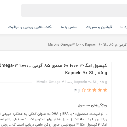
ه ما
قوانین و مقررات
تماس با ما
نکات طلایی زیبایی و مراقبت
کپسول امگا-۳ 1000 ۶۰ عددی ۸۵ گرمی .0
Kapseln 60 St., 85 g
Mivolis Omega-3 1.000, Kapseln 60 St., 85 g
از 4
ویژگی‌های محصول
توضیحات محصول:: • با EPA و DHA به عنوان کمکی به عملکرد طبی
ویتامین E به محافظت از سلول ها در برابر استرس اک... • محتوای بالای
امگا 3 کپسول امگا ۳ میوولیس حاوی روغن ماهی دریایی است که... ر