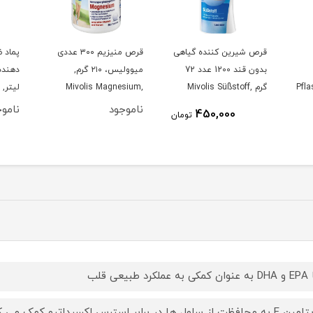
قرص شیرین کننده گیاهی
قرص منیزیم ۳۰۰ عددی
پماد 
بدون قند 1200 عدد 72
میوولیس، ۲۱۰ گرم,
Pfla
گرم ,Mivolis Süßstoff
Mivolis Magnesium,
ل
200 ml
Tabletten 300 St., 210 g
Tabletten, 1.200 St., 72 g
ناموجود
ناموج
450,000
تومان
کرد طبیعی قلب
ظت از سلول ها در برابر استرس اکسیداتیو کمک می کند