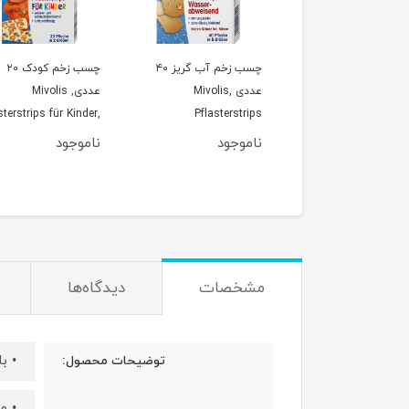
 دارویی، چای خواب و
چسب زخم آب گریز ۴۰
چسب زخم کودک ۲۰
اعصاب (12 کیسه ای)، 18
عددی ,Mivolis
عددی, Mivolis
گرم , Mivolis Arzneitee,
Pflasterstrips
sterstrips für Kinder,
20 St
Wasserabweisend, 40 St
Schlaf & Nerven Tee 
وجود
ناموجود
ناموجود
Beutel), 1
مشخصات
دیدگاه‌ها
• با EPA و DHA به عنوان کمکی به عمل
توضیحات محصول:
• ویتامین E به محاف