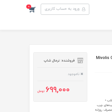
0
ورود به حساب کاربری
Mivolis Omega-3 1.00,
فروشنده: نرمال شاپ
ناموجود
699,000
تومان
عی قلب •
 اسیدهای چرب
وش مصرف: روزانه