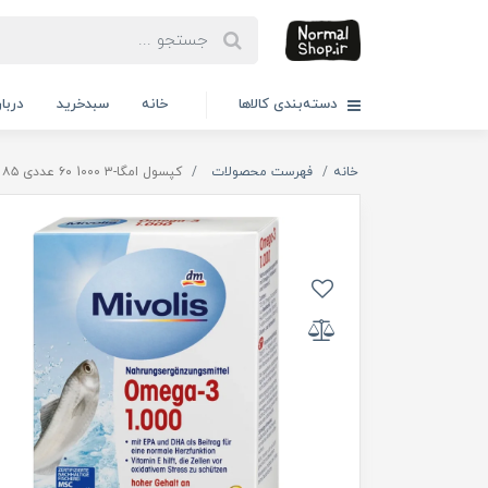
دسته‌بندی کالاها
خانه
سبدخرید
دربار
خانه
فهرست محصولات
کپسول امگا-۳ 1000 ۶۰ عددی ۸۵ گرمی .Mivolis Omega-3 1.000, Kapseln 60 St., 85 g