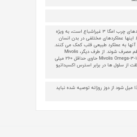
کپسول امگا ۳ میوولیس حاوی روغن ماهی دریایی است که سرشار از اسیدهای چرب امگا 3 غیراشباع است، به ویژه
و DHA (دوکوزاهگزانوئیک اسید). اینها عملکردهای مختلفی در بدن انسان
رند، به عنوان مثال برای قلب. با مصرف روزانه 250 میلی گرم EPA و DHA، آنها به عملکرد طبیعی قلب کمک می کنند.
ماهی های دریایی سرشار از EPA و DHA هستند و بنابراین باید به طور منظم مصرف شوند. از طرف دیگر، Mivolis
Omega-3 1000 به اطمینان از تامین این اسیدهای چرب کمک می کند. Mivolis Omega-3-1000 حاوی حداقل 260 میلی
مچنین ویتامین E است که به محافظت از سلول ها در برابر استرس اکسیداتیو
ع همراه غذا میل شود از دوز روزانه توصیه شده نباید