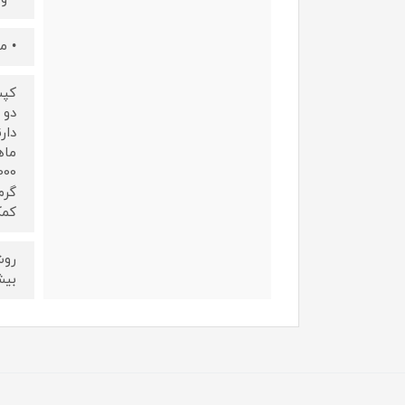
• م
کمک
بیش