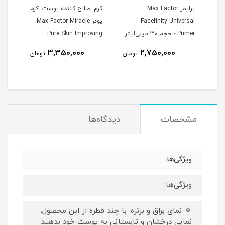
Gosh 
پرایمر Max Factor
کرم اصلاح کننده پوست .کرم
کرم 
My Glow - 001 Sun Glow -
Facefinity Universal
پودر Max Factor Miracle
پرفکتور 4 ا
Primer - حجم ۳۰ میلی‌لیتر
Pure Skin Improving
Foundation - حجم ۳۰
3,350,000
2,750,000
مان
تومان
تومان
میلی‌لیتر
مشخصات
دیدگاه‌ها
ویژگی‌ها:
ویژگی‌ها:
🌞 نمای براق و برنزه: با چند قطره از این محصول،
نمایی درخشان و تابستانی به پوست خود بدهید.