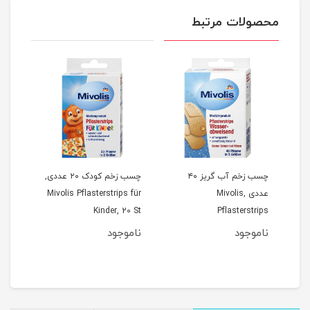
محصولات مرتبط
چسب زخم آب گریز ۴۰
چسب زخم کودک ۲۰ عددی,
قرص 
ای)، 18
عددی ,Mivolis
Mivolis Pflasterstrips für
toff
Kinder, 20 St
Pflasterstrips
72 g
Wasserabweisend, 40 St
S
ناموجود
ناموجود