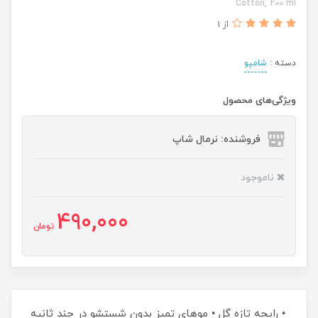
Cotton, 200 ml
از 1
دسته :
شامپو
ویژگی‌های محصول
فروشنده: نرمال شاپ
ناموجود
490,000
تومان
• رایحه تازه گل • موهای تمیز بدون شستشو در چند ثانیه