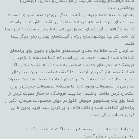
مانند مراقبت از پوست ،مراقبت از مو ️، دهان و دندان ، آرایشی و
بهداشتی است.
به طور خلاصه: همه چیزهایی که در زندگی روزمره شما ضروری هستند
و نباید جای ان در قفسه‌های خانه شما خالی باشد. تلاش ما این است
که تمام کالاها با قیمت‌های مقبول تهیه و به فروش برسند، به این معنا
که شما نتوانید پیشنهادهای ویژه و قیمت‌های بهتری جای دیگر پیدا
کنید.
اما نرمال شاپ فقط به معنای قیمت‌های مقبول و پایین برای برندهای
شناخته شده نیست. هدف ما این است که شما همیشه با بازدید از
فروشگاه‌ ما تجربه‌ای جدید و منحصر به فرد داشته باشید ، حتی اگر
فقط یک هفته از آخرین بازدید شما گذشته باشد. بنابراین، در نرمال
شاپ - علاوه بر مجموعه ثابت برندهای شناخته شده - همواره تغییرات
مداومی در محصولات وجود دارد، تا همیشه محصولات جدیدی را برای
امتحان کردن داشته باشید . جذابیت فروشگاه ما مثال دعوت کردن از
شما برای یک جستجوی هیجان انگیز در میان محصولات هیجان انگیز از
برندهای شناخته شده و ناشناخته ، با پر کردن سبد خرید بدون خالی
کردن حساب بانکی است.
برای اطلاعات به روز این صفحه و اینستاگرام ما را دنبال کنید.
به نرمال شاپ خوش آمدید.